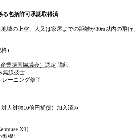
係る包括許可承認取得済
地域の上空、人又は家屋までの距離が30m以内の飛行
資格）
AS産業振興協議会）
認定 講師
殊無線技士
トレーニング修了
対人対物10億円補償）加入済み
Zenmuse X9）
画 小型機）