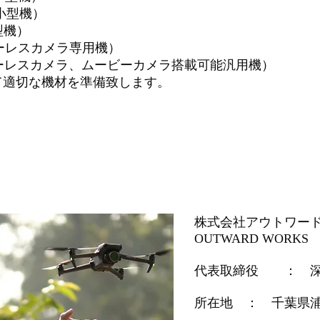
 小型機）
型機）
NY製ミラーレスカメラ専用機）
ミラーレスカメラ、ムービーカメラ搭載可能汎用機）
て適切な機材を準備致します。
株式会社アウトワー
OUTWARD WORKS
代表取締役 ： 深田康介 /
所在地 ： 千葉県浦