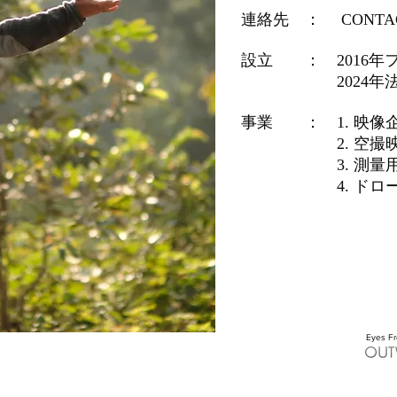
連絡先 ： CONT
設立 ： 2016年
​ 2024年法
事業 ： 1.
映像
2.
空撮
3. 測量用空
4. ドローン
Eyes F