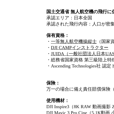
国土交通省 無人航空機の飛行に
承認エリア：日本全国
承認された飛行内容：人口が密集
保有資格：
・
一等無人航空機操縦士
（国家
・
DJI CAMPインストラクター
・
JUIDA（一般社団法人日本U
・総務省国家資格 第三級陸上特
・
Ascending Technologies社
認定
保険：
万一の場合に備え責任賠償保険（
使用機材：
DJI Inspire3（8K RAW 動画撮影 
DJI Mavic 3 Pro Cine（5.1K動